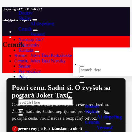
Skip
Dispečing
+421 911 866 792
Domov
to
Služby
content
info@jokertaxipe.sk
AI dispečing
Cenník
Vernosť
Nonstop 24/7
Cenník
Podmienky
Kontakt
Joker Taxi Partizánske
Home
Joker Taxi Nováky
Cenník
Senior
Search
Pre vodičov
for:
Práca
Pozri cenu. Sadni si. O zvyšok sa
postará Joker Taxi.
Search
Cenník je tu preto, aby si mal jasno ešte pred jazdou.
Domov
for:
Služby
Žiadne hádanie, žiadne nepríjemné prekvapenie - len
AI dispečing
pokojná cesta, vodič načas a bezpečný odvoz.
Cenník
Dispečing
Vernosť
✓
pevné ceny po Partizánskom a okolí