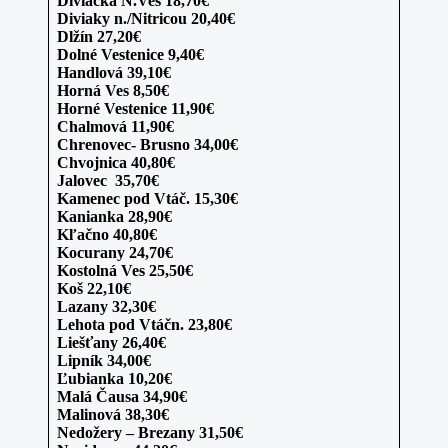
Diviacka N.Ves 18,70€
Diviaky n./Nitricou 20,40€
Dlžín 27,20€
Dolné Vestenice 9,40€
Handlová 39,10€
Horná Ves 8,50€
Horné Vestenice 11,90€
Chalmová 11,90€
Chrenovec- Brusno 34,00€
Chvojnica 40,80€
Jalovec 35,70€
Kamenec pod Vtáč. 15,30€
Kanianka 28,90€
Kľačno 40,80€
Kocurany 24,70€
Kostolná Ves 25,50€
Koš 22,10€
Lazany 32,30€
Lehota pod Vtáčn. 23,80€
Liešťany 26,40€
Lipník 34,00€
Ľubianka 10,20€
Malá Čausa 34,90€
Malinová 38,30€
Nedožery – Brezany 31,50€