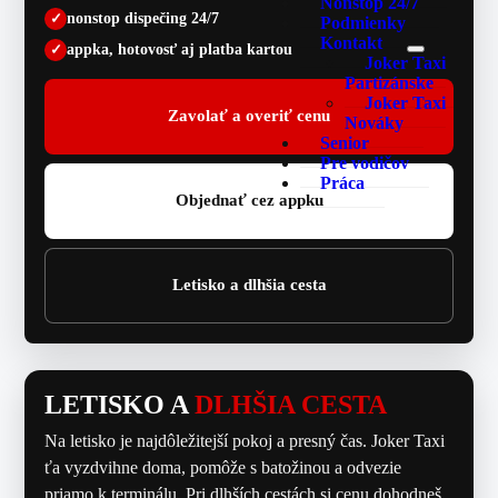
Nonstop 24/7
✓
nonstop dispečing 24/7
Podmienky
+421 911 866 792
Kontakt
✓
appka, hotovosť aj platba kartou
Joker Taxi
Partizánske
Joker Taxi
Zavolať a overiť cenu
Nováky
Senior
Pre vodičov
Práca
Objednať cez appku
Letisko a dlhšia cesta
LETISKO A
DLHŠIA CESTA
Na letisko je najdôležitejší pokoj a presný čas. Joker Taxi
ťa vyzdvihne doma, pomôže s batožinou a odvezie
priamo k terminálu. Pri dlhších cestách si cenu dohodneš