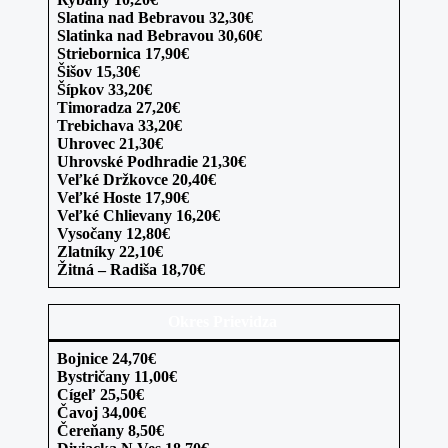
Slatina nad Bebravou 32,30€
Slatinka nad Bebravou 30,60€
Striebornica 17,90€
Šišov 15,30€
Šípkov 33,20€
Timoradza 27,20€
Trebichava 33,20€
Uhrovec 21,30€
Uhrovské Podhradie 21,30€
Veľké Držkovce 20,40€
Veľké Hoste 17,90€
Veľké Chlievany 16,20€
Vysočany 12,80€
Zlatníky 22,10€
Žitná – Radiša 18,70€
Okres Prievidza
Bojnice 24,70€
Bystričany 11,00€
Cígeľ 25,50€
Čavoj 34,00€
Čereňany 8,50€