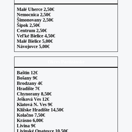
Malé Uherce 2,50€
Nemocnica 2,50€
Šimonovany 2,50€
Šípok 2,50€
Centrum 2,50€
Veľké Bielice 4,50€
Malé Bielice 5,00€
Návojovce 5,00€
Okres Partizánske
Baštín 12€
Bošany 9€
Brodzany 4€
Hradište 7€
Chynorany 8,50€
Ješková Ves 12€
Klatová N. Ves 9€
Klížske Hradište 14,50€
Kolačno 7,50€
Krásno 6,00€
Livina 9€
Livinské Opatovce 10,50€