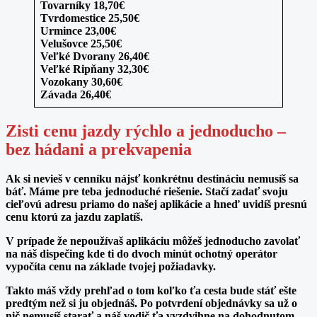
Tovarníky 18,70€
Tvrdomestice 25,50€
Urmince 23,00€
Velušovce 25,50€
Veľké Dvorany 26,40€
Veľké Ripňany 32,30€
Vozokany 30,60€
Závada 26,40€
Zisti cenu jazdy rýchlo a jednoducho –
bez hádani a prekvapenia
Ak si nevieš v cenníku nájsť konkrétnu destináciu nemusíš sa
báť. Máme pre teba jednoduché riešenie. Stačí zadať svoju
cieľovú adresu priamo do našej aplikácie a hneď uvidíš presnú
cenu ktorú za jazdu zaplatíš.
V prípade že nepoužívaš aplikáciu môžeš jednoducho zavolať
na náš dispečing kde ti do dvoch minút ochotný operátor
vypočíta cenu na základe tvojej požiadavky.
Takto máš vždy prehľad o tom koľko ťa cesta bude stáť ešte
predtým než si ju objednáš. Po potvrdení objednávky sa už o
nič nemusíš starať a náš vodič ťa vyzdvihne na dohodnutom