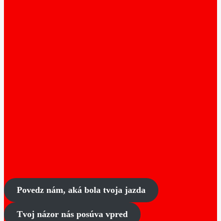
Povedz nám,
ak
á bola tvoja jazda
Tvoj názor nás posúva vpred