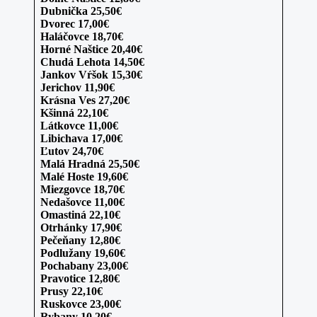
Dubnička 25,50€
Dvorec 17,00€
Haláčovce 18,70€
Horné Naštice 20,40€
Chudá Lehota 14,50€
Jankov Vŕšok 15,30€
Jerichov 11,90€
Krásna Ves 27,20€
Kšinná 22,10€
Látkovce 11,00€
Libichava 17,00€
Ľutov 24,70€
Malá Hradná 25,50€
Malé Hoste 19,60€
Miezgovce 18,70€
Nedašovce 11,00€
Omastiná 22,10€
Otrhánky 17,90€
Pečeňany 12,80€
Podlužany 19,60€
Pochabany 23,00€
Pravotice 12,80€
Prusy 22,10€
Ruskovce 23,00€
Rybany 10,20€