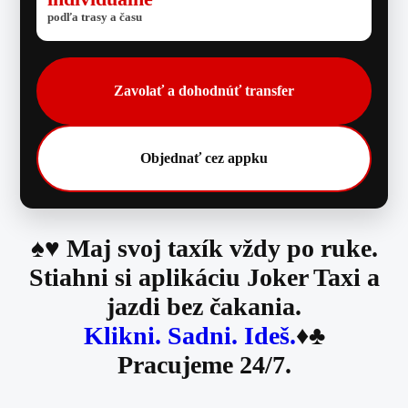
podľa trasy a času
Zavolať a dohodnúť transfer
Objednať cez appku
♠️♥️
Maj svoj taxík vždy po ruke.
Stiahni si aplikáciu Joker Taxi a
jazdi bez čakania.
Klikni. Sadni. Ideš.
♦️♣️
Pracujeme 24/7.