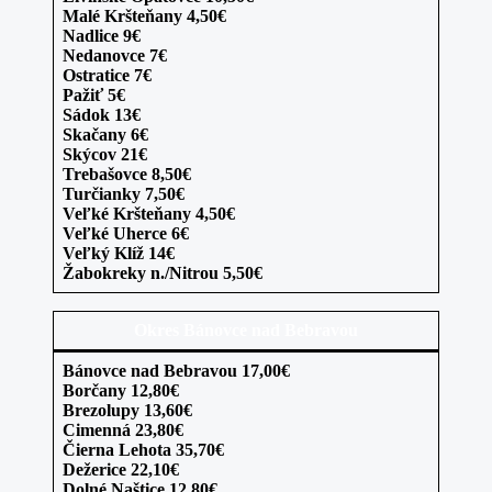
Malé Kršteňany 4,50€
Nadlice 9€
Nedanovce 7€
Ostratice 7€
Pažiť 5€
Sádok 13€
Skačany 6€
Skýcov 21€
Trebašovce 8,50€
Turčianky 7,50€
Veľké Kršteňany 4,50€
Veľké Uherce 6€
Veľký Klíž 14€
Žabokreky n./Nitrou 5,50€
Okres Bánovce nad Bebravou
Bánovce nad Bebravou 17,00€
Borčany 12,80€
Brezolupy 13,60€
Cimenná 23,80€
Čierna Lehota 35,70€
Dežerice 22,10€
Dolné Naštice 12,80€