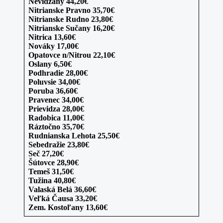
Nevidzany 44,20€
Nitrianske Pravno 35,70€
Nitrianske Rudno 23,80€
Nitrianske Sučany 16,20€
Nitrica 13,60€
Nováky 17,00€
Opatovce n/Nitrou 22,10€
Oslany 6,50€
Podhradie 28,00€
Poluvsie 34,00€
Poruba 36,60€
Pravenec 34,00€
Prievidza 28,00€
Radobica 11,00€
Ráztočno 35,70€
Rudnianska Lehota 25,50€
Sebedražie 23,80€
Seč 27,20€
Šútovce 28,90€
Temeš 31,50€
Tužina 40,80€
Valaská Belá 36,60€
Veľká Čausa 33,20€
Zem. Kostoľany 13,60€